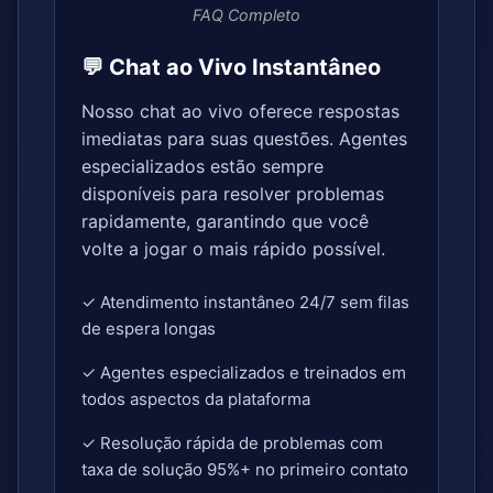
FAQ Completo
💬 Chat ao Vivo Instantâneo
Nosso chat ao vivo oferece respostas
imediatas para suas questões. Agentes
especializados estão sempre
disponíveis para resolver problemas
rapidamente, garantindo que você
volte a jogar o mais rápido possível.
✓ Atendimento instantâneo 24/7 sem filas
de espera longas
✓ Agentes especializados e treinados em
todos aspectos da plataforma
✓ Resolução rápida de problemas com
taxa de solução 95%+ no primeiro contato