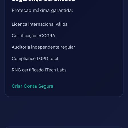
Proteção máxima garantida:
Licença internacional válida
Certificação eCOGRA
Auditoria independente regular
Compliance LGPD total
RNG certificado iTech Labs
Criar Conta Segura