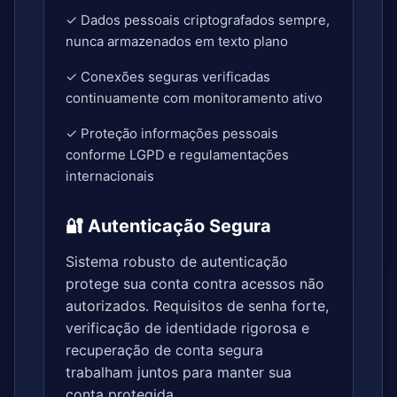
✓ Dados pessoais criptografados sempre,
nunca armazenados em texto plano
✓ Conexões seguras verificadas
continuamente com monitoramento ativo
✓ Proteção informações pessoais
conforme LGPD e regulamentações
internacionais
🔐 Autenticação Segura
Sistema robusto de autenticação
protege sua conta contra acessos não
autorizados. Requisitos de senha forte,
verificação de identidade rigorosa e
recuperação de conta segura
trabalham juntos para manter sua
conta protegida.