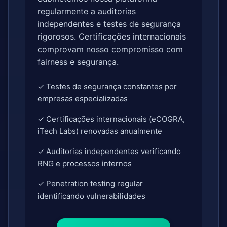
regularmente a auditorias
independentes e testes de segurança
rigorosos. Certificações internacionais
comprovam nosso compromisso com
fairness e segurança.
✓ Testes de segurança constantes por
empresas especializadas
✓ Certificações internacionais (eCOGRA,
iTech Labs) renovadas anualmente
✓ Auditorias independentes verificando
RNG e processos internos
✓ Penetration testing regular
identificando vulnerabilidades