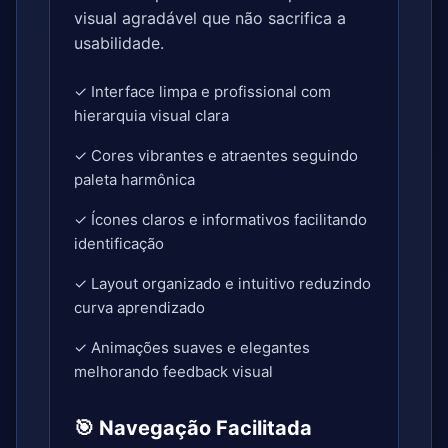
visual agradável que não sacrifica a
usabilidade.
✓ Interface limpa e profissional com
hierarquia visual clara
✓ Cores vibrantes e atraentes seguindo
paleta harmônica
✓ Ícones claros e informativos facilitando
identificação
✓ Layout organizado e intuitivo reduzindo
curva aprendizado
✓ Animações suaves e elegantes
melhorando feedback visual
🎯 Navegação Facilitada