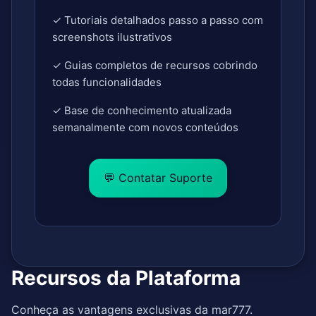
✓ Tutoriais detalhados passo a passo com
screenshots ilustrativos
✓ Guias completos de recursos cobrindo
todas funcionalidades
✓ Base de conhecimento atualizada
semanalmente com novos conteúdos
💬 Contatar Suporte
Recursos da Plataforma
Conheça as vantagens exclusivas da mar777.