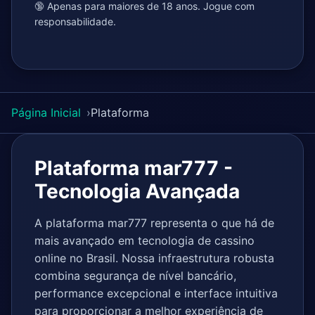
🔞 Apenas para maiores de 18 anos. Jogue com
responsabilidade.
Página Inicial
Plataforma
Plataforma mar777 -
Tecnologia Avançada
A plataforma mar777 representa o que há de
mais avançado em tecnologia de cassino
online no Brasil. Nossa infraestrutura robusta
combina segurança de nível bancário,
performance excepcional e interface intuitiva
para proporcionar a melhor experiência de