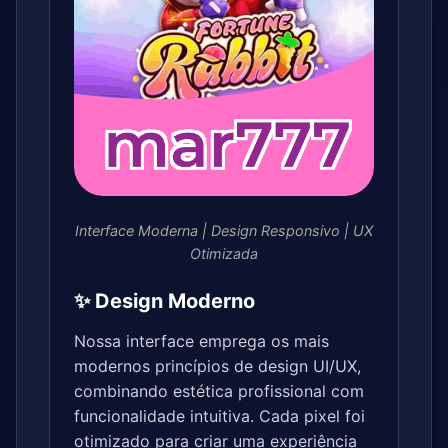
Interface Moderna | Design Responsivo | UX
Otimizada
✨ Design Moderno
Nossa interface emprega os mais
modernos princípios de design UI/UX,
combinando estética profissional com
funcionalidade intuitiva. Cada pixel foi
otimizado para criar uma experiência