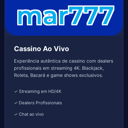
Cassino Ao Vivo
Experiência autêntica de cassino com dealers
profissionais em streaming 4K. Blackjack,
Roleta, Bacará e game shows exclusivos.
✓ Streaming em HD/4K
✓ Dealers Profissionais
✓ Chat ao vivo