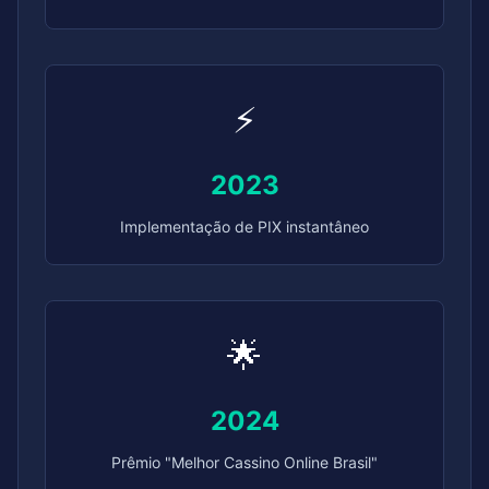
⚡
2023
Implementação de PIX instantâneo
🌟
2024
Prêmio "Melhor Cassino Online Brasil"