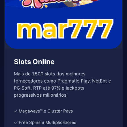
Slots Online
Mais de 1.500 slots dos melhores
fornecedores como Pragmatic Play, NetEnt e
PG Soft. RTP até 97% e jackpots
progressivos milionários.
✓ Megaways™ e Cluster Pays
✓ Free Spins e Multiplicadores