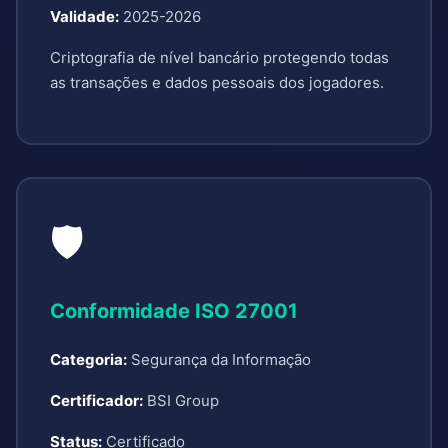
Validade:
2025-2026
Criptografia de nível bancário protegendo todas
as transações e dados pessoais dos jogadores.
🛡️
Conformidade ISO 27001
Categoria:
Segurança da Informação
Certificador:
BSI Group
Status:
Certificado