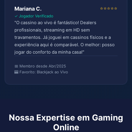
⭐⭐⭐⭐⭐
Mariana C.
✓ Jogador Verificado
"O cassino ao vivo é fantástico! Dealers
profissionais, streaming em HD sem
travamentos. Já joguei em cassinos físicos e a
experiência aqui é comparável. O melhor: posso
jogar do conforto da minha casa!"
📅 Membro desde Abr/2025
🎰 Favorito: Blackjack ao Vivo
Nossa Expertise em Gaming
Online