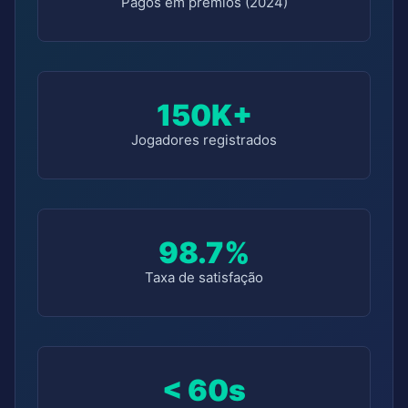
Pagos em prêmios (2024)
150K+
Jogadores registrados
98.7%
Taxa de satisfação
< 60s