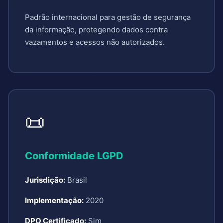
Padrão internacional para gestão de segurança
da informação, protegendo dados contra
vazamentos e acessos não autorizados.
📜
Conformidade LGPD
Jurisdição:
Brasil
Implementação:
2020
DPO Certificado:
Sim