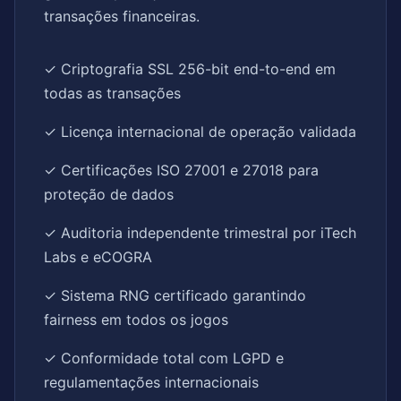
transações financeiras.
✓ Criptografia SSL 256-bit end-to-end em
todas as transações
✓ Licença internacional de operação validada
✓ Certificações ISO 27001 e 27018 para
proteção de dados
✓ Auditoria independente trimestral por iTech
Labs e eCOGRA
✓ Sistema RNG certificado garantindo
fairness em todos os jogos
✓ Conformidade total com LGPD e
regulamentações internacionais