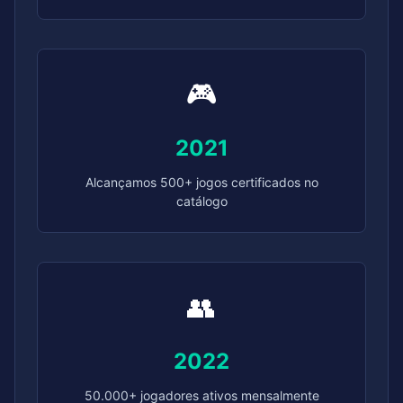
🎮
2021
Alcançamos 500+ jogos certificados no
catálogo
👥
2022
50.000+ jogadores ativos mensalmente